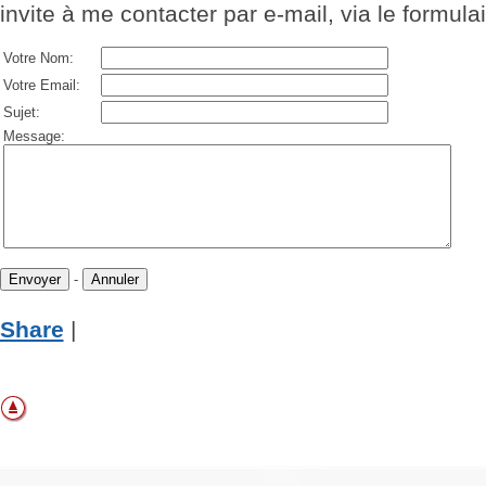
invite à me contacter par e-mail, via le formula
Votre Nom:
Votre Email:
Sujet:
Message:
-
Share
|