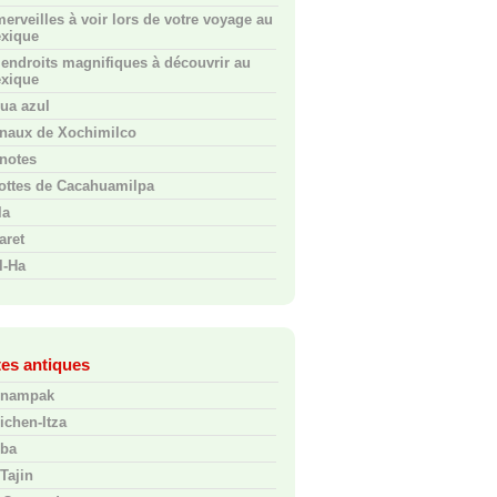
merveilles à voir lors de votre voyage au
xique
 endroits magnifiques à découvrir au
xique
ua azul
naux de Xochimilco
notes
ottes de Cacahuamilpa
la
aret
l-Ha
tes antiques
nampak
ichen-Itza
ba
-Tajin