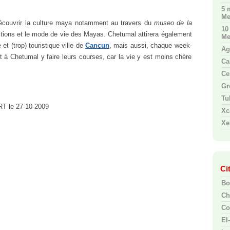
5 
Me
 découvrir la culture maya notamment au travers du
museo de la
10
aditions et le mode de vie des Mayas. Chetumal attirera également
Me
 et (trop) touristique ville de
Cancun
, mais aussi, chaque week-
Ag
 à Chetumal y faire leurs courses, car la vie y est moins chère
Ca
Ce
Gr
Tu
URT le 27-10-2009
Xc
Xe
Ci
Bo
Ch
Co
El