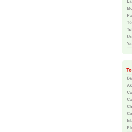
La
Mo
Pa
Té
Tu
Ux
Ya
To
Ba
Ak
Ca
Ca
Ch
Co
Is
Pl