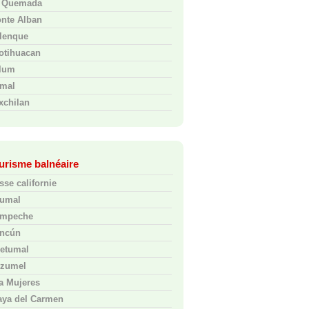
 Quemada
nte Alban
lenque
otihuacan
lum
mal
xchilan
urisme balnéaire
sse californie
umal
mpeche
ncún
etumal
zumel
la Mujeres
aya del Carmen