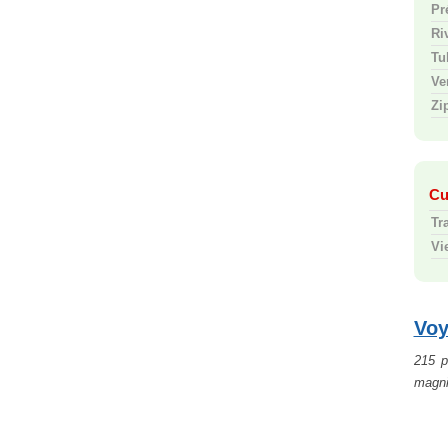
Pr
Ri
Tul
Ve
Zi
Cu
Tr
Vi
Voy
215 p
magni