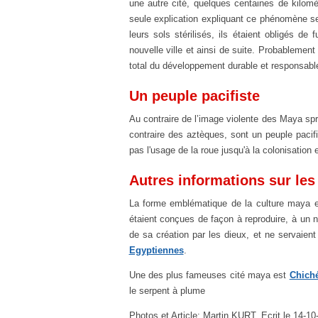
une autre cité, quelques centaines de kilomè
seule explication expliquant ce phénomène se
leurs sols stérilisés, ils étaient obligés de f
nouvelle ville et ainsi de suite. Probableme
total du développement durable et responsabl
Un peuple pacifiste
Au contraire de l’image violente des Maya sp
contraire des aztèques, sont un peuple pacif
pas l'usage de la roue jusqu'à la colonisation
Autres informations sur le
La forme emblématique de la culture maya e
étaient conçues de façon à reproduire, à un 
de sa création par les dieux, et ne servaie
Egyptiennes
.
Une des plus fameuses cité maya est
Chiché
le serpent à plume
Photos et Article: Martin KURT. Ecrit le 14-10