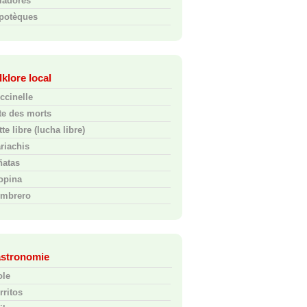
ladores
potèques
lklore local
ccinelle
te des morts
te libre (lucha libre)
riachis
ñatas
opina
mbrero
stronomie
ole
rritos