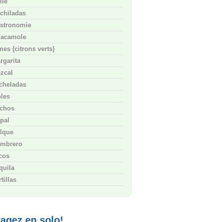
ile
chiladas
stronomie
acamole
mes (citrons verts)
rgarita
zcal
cheladas
les
chos
pal
lque
mbrero
cos
quila
tillas
agez en solo!