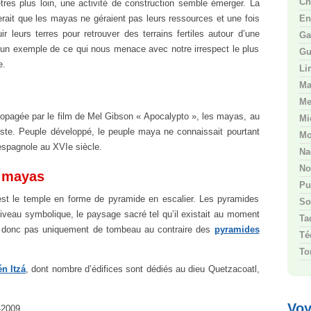
Ch
tres plus loin, une activité de construction semble émerger. La
rait que les mayas ne géraient pas leurs ressources et une fois
En
uir leurs terres pour retrouver des terrains fertiles autour d’une
Ga
nt un exemple de ce qui nous menace avec notre irrespect le plus
Gu
e.
Li
Ma
Me
ropagée par le film de Mel Gibson « Apocalypto », les mayas, au
Mi
iste. Peuple développé, le peuple maya ne connaissait pourtant
Mo
 espagnole au XVIe siècle.
Na
No
s mayas
Pu
st le temple en forme de pyramide en escalier. Les pyramides
So
niveau symbolique, le paysage sacré tel qu’il existait au moment
Ta
nt donc pas uniquement de tombeau au contraire des
pyramides
Té
Tor
n Itzá
, dont nombre d’édifices sont dédiés au dieu Quetzacoatl,
Voy
-2009