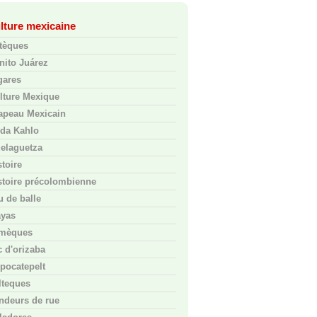
lture mexicaine
tèques
nito Juárez
gares
lture Mexique
apeau Mexicain
ida Kahlo
elaguetza
stoire
stoire précolombienne
u de balle
yas
mèques
c d'orizaba
pocatepelt
lteques
ndeurs de rue