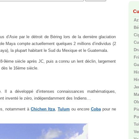
Cu
Az
Bé
Ci
d’Asie par le détroit de Béring lors de la dernière glaciation
Cu
uple Maya compte actuellement quelques 2 millions d’individus (2
Dr
maya), la plupart habitant le Sud du Mexique et le Guatemala.
Fr
-9ème siècle après JC, puis a connu un lent déclin, largement
Gu
s dès le 16ème siècle.
Hi
Hi
Je
e. Il a développé d’intenses connaissances mathématiques,
Ma
ment inventé le zéro, indépendamment des Indiens…
Ol
tés, notamment à
Chichen Itza
,
Tulum
ou encore
Coba
pour ne
Pi
Po
To
Ve