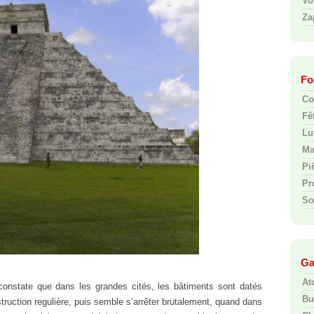
Vo
Za
Fo
Co
Fê
Lut
Ma
Pi
Pr
So
Ga
At
constate que dans les grandes cités, les bâtiments sont datés
Bu
struction regulière, puis semble s’arrêter brutalement, quand dans