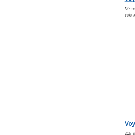
Décou
solo 
Voy
215 p