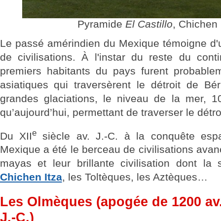
Pyramide
El Castillo
, Chichen 
Le passé amérindien du Mexique témoigne d'u
de civilisations. À l'instar du reste du cont
premiers habitants du pays furent probable
asiatiques qui traversèrent le détroit de Bé
grandes glaciations, le niveau de la mer, 
qu’aujourd’hui, permettant de traverser le détro
e
Du XII
siècle av. J.-C. à la conquête esp
Mexique a été le berceau de civilisations av
mayas et leur brillante civilisation dont la 
Chichen Itza
, les Toltèques, les Aztèques…
Les Olmèques (apogée de 1200 av. 
J.-C.)