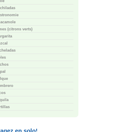
ile
chiladas
stronomie
acamole
mes (citrons verts)
rgarita
zcal
cheladas
les
chos
pal
lque
mbrero
cos
quila
tillas
agez en solo!