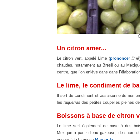
C
Un citron amer...
Le citron vert, appelé Lime (
prononcer
limé
chaudes, notamment au Brésil ou au Mexique.
centre, que l’on enlève dans dans l’élaboratio
Le lime, le condiment de b
Il sert de condiment et assaisonne de nomb
les
taquerías
des petites coupelles pleines d
Boissons à base de citron ve
Le lime sert également de base à des boi
Mexique à partir d’eau gazeuse, de sucre de
encore à la fameuse
Margarita
.