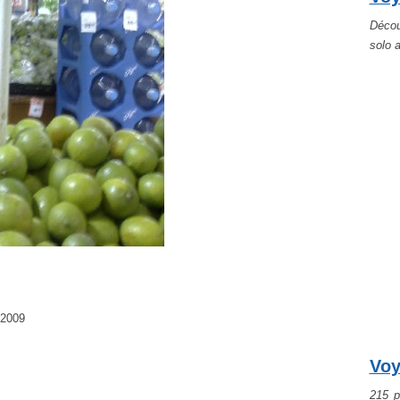
Décou
solo 
-2009
Voy
215 p