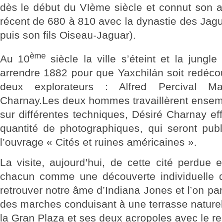
dès le début du VIème siècle et connut son 
récent de 680 à 810 avec la dynastie des Jagu
puis son fils Oiseau-Jaguar).
ème
Au 10
siècle la ville s’éteint et la jungle l
arrendre 1882 pour que Yaxchilán soit redéco
deux explorateurs : Alfred Percival M
Charnay.Les deux hommes travaillèrent ense
sur différentes techniques, Désiré Charnay e
quantité de photographiques, qui seront pu
l’ouvrage « Cités et ruines américaines ».
La visite, aujourd’hui, de cette cité perdue
chacun comme une découverte individuelle 
retrouver notre âme d’Indiana Jones et l’on par
des marches conduisant à une terrasse nature
la Gran Plaza et ses deux acropoles avec le re